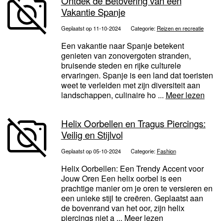
Ontdek de Betovering van een
Vakantie Spanje
Geplaatst op 11-10-2024
Categorie:
Reizen en recreatie
Een vakantie naar Spanje betekent
genieten van zonovergoten stranden,
bruisende steden en rijke culturele
ervaringen. Spanje is een land dat toeristen
weet te verleiden met zijn diversiteit aan
landschappen, culinaire ho ...
Meer lezen
Helix Oorbellen en Tragus Piercings:
Veilig en Stijlvol
Geplaatst op 05-10-2024
Categorie:
Fashion
Helix Oorbellen: Een Trendy Accent voor
Jouw Oren Een helix oorbel is een
prachtige manier om je oren te versieren en
een unieke stijl te creëren. Geplaatst aan
de bovenrand van het oor, zijn helix
piercings niet a ...
Meer lezen